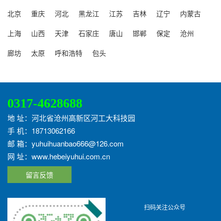
北京
重庆
河北
黑龙江
江苏
吉林
辽宁
内蒙古
上海
山西
天津
石家庄
唐山
邯郸
保定
沧州
廊坊
太原
呼和浩特
包头
0317-4628688
地 址：河北省沧州高新区河工大科技园
手 机：18713062166
邮 箱：yuhuihuanbao666@126.com
网 址：www.hebeiyuhui.com.cn
留言反馈
扫码关注公众号