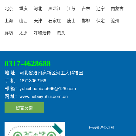
北京
重庆
河北
黑龙江
江苏
吉林
辽宁
内蒙古
上海
山西
天津
石家庄
唐山
邯郸
保定
沧州
廊坊
太原
呼和浩特
包头
0317-4628688
地 址：河北省沧州高新区河工大科技园
手 机：18713062166
邮 箱：yuhuihuanbao666@126.com
网 址：www.hebeiyuhui.com.cn
留言反馈
扫码关注公众号